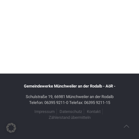
Gemeindewerke Münchweiler an der Rodalb - AöR -
Schulstraße 19, 66981 Münchweiler an der Rodalb
Telefon: 06395 9211-0 Telefax: 06395 9211-15
Impressum
Datenschutz
Kontakt
Zählerstand übermitteln