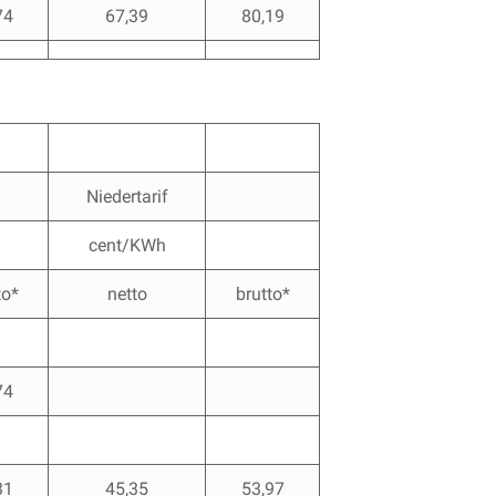
74
67,39
80,19
Niedertarif
cent/KWh
to*
netto
brutto*
74
31
45,35
53,97