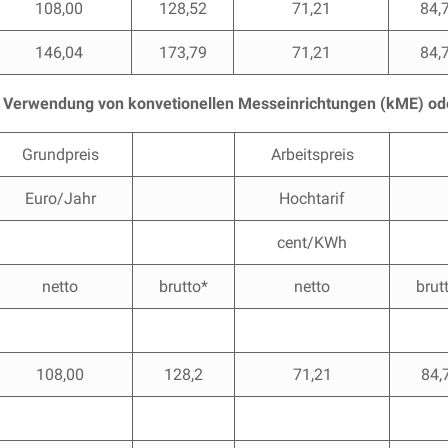
108,00
128,52
71,21
84,
146,04
173,79
71,21
84,
bei Verwendung von konvetionellen Messeinrichtungen (kME) 
Grundpreis
Arbeitspreis
Euro/Jahr
Hochtarif
cent/KWh
netto
brutto*
netto
brut
108,00
128,2
71,21
84,