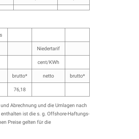
is
Niedertarif
h
cent/KWh
brutto*
netto
brutto*
76,18
ng und Abrechnung und die Umlagen nach
halten ist die s. g. Offshore-Haftungs-
n Preise gelten für die