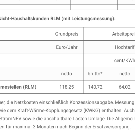
r Nicht-Haushaltskunden RLM (mit Leistungsmessung):
Grundpreis
Arbeitspre
Euro/Jahr
Hochtarif
cent/KW
netto
brutto*
netto
hmestellen (RLM)
118,25
140,72
64,02
euer, die Netzkosten einschließlich Konzessionsabgabe, Messu
ie dem Kraft-Wärme-Kopplungsgesetz (KWKG) enthalten. Auch ent
tromNEV sowie die abschaltbare Lasten Umlage. Die Allgemeine
en für maximal 3 Monaten nach Beginn der Ersatzversorgung.