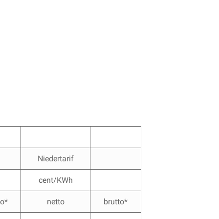
Niedertarif
cent/KWh
to*
netto
brutto*