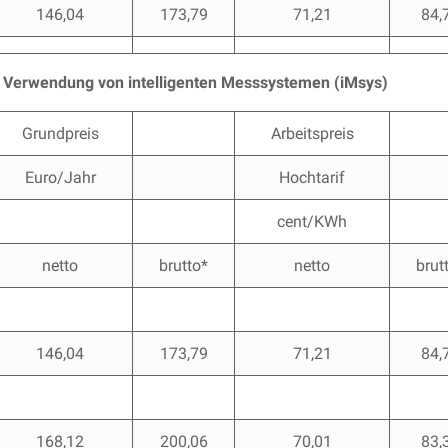
146,04
173,79
71,21
84,
ei Verwendung von intelligenten Messsystemen (iMsys)
Grundpreis
Arbeitspreis
Euro/Jahr
Hochtarif
cent/KWh
netto
brutto*
netto
brut
146,04
173,79
71,21
84,
168,12
200,06
70,01
83,