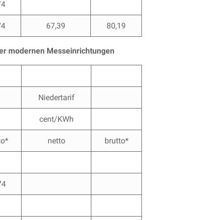
74
74
67,39
80,19
oder modernen Messeinrichtungen
Niedertarif
cent/KWh
to*
netto
brutto*
74