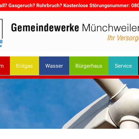
all? Gasgeruch? Rohrbruch? Kostenlose Störungsnummer: 08
om
Erdgas
Wasser
Bürgerhaus
Service