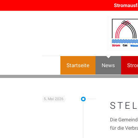
Stromausf
Startseite
News
Str
5. Mai 2026
S T E L
Die Gemeinde
für die Verb