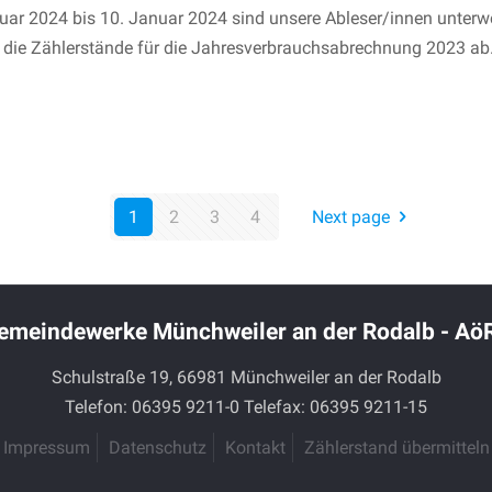
ar 2024 bis 10. Januar 2024 sind unsere Ableser/innen unterw
die Zählerstände für die Jahresverbrauchsabrechnung 2023 ab.
1
2
3
4
Next page
emeindewerke Münchweiler an der Rodalb - AöR
Schulstraße 19, 66981 Münchweiler an der Rodalb
Telefon: 06395 9211-0 Telefax: 06395 9211-15
Impressum
Datenschutz
Kontakt
Zählerstand übermitteln