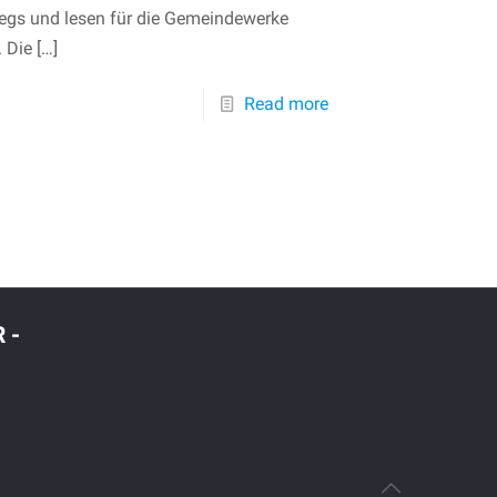
egs und lesen für die Gemeindewerke
 Die
[…]
Read more
 -