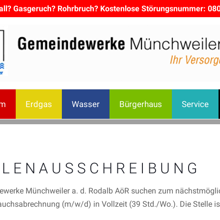
all? Gasgeruch? Rohrbruch? Kostenlose Störungsnummer: 08
om
Erdgas
Wasser
Bürgerhaus
Service
 L E N A U S S C H R E I B U N G
werke Münchweiler a. d. Rodalb AöR suchen zum nächstmöglich
rauchsabrechnung (m/w/d) in Vollzeit (39 Std./Wo.). Die Stelle i