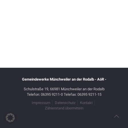
Gemeindewerke Münchweiler an der Rodalb - AöR -
Schulstraße 19, 66981 Münchweiler an der Rodalb
Telefon: 06395 9211-0 Telefax: 06395 9211-15
Impressum
Datenschutz
Kontakt
Zählerstand übermitteln