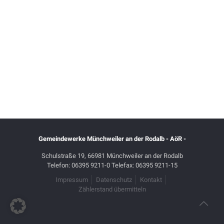
Gemeindewerke Münchweiler an der Rodalb - AöR -
Schulstraße 19, 66981 Münchweiler an der Rodalb
Telefon: 06395 9211-0 Telefax: 06395 9211-15
Impressum
Datenschutz
Kontakt
Zählerstand übermitteln